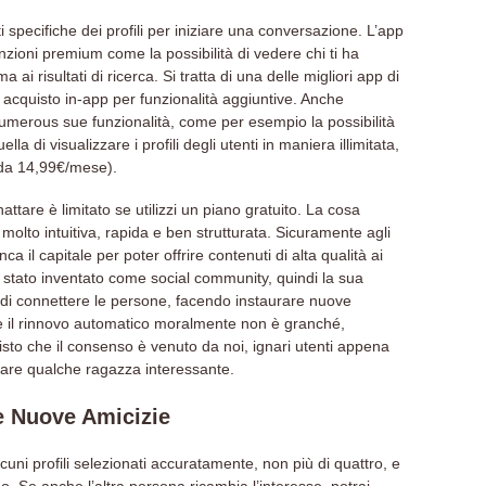
specifiche dei profili per iniziare una conversazione. L’app
unzioni premium come la possibilità di vedere chi ti ha
 ai risultati di ricerca. Si tratta di una delle migliori app di
i acquisto in-app per funzionalità aggiuntive. Anche
numerous sue funzionalità, come per esempio la possibilità
la di visualizzare i profili degli utenti in maniera illimitata,
 da 14,99€/mese).
ttare è limitato se utilizzi un piano gratuito. La cosa
molto intuitiva, rapida e ben strutturata. Sicuramente agli
il capitale per poter offrire contenuti di alta qualità ai
 è stato inventato come social community, quindi la sua
a di connettere le persone, facendo instaurare nuove
 il rinnovo automatico moralmente non è granché,
isto che il consenso è venuto da noi, ignari utenti appena
trare qualche ragazza interessante.
e Nuove Amicizie
cuni profili selezionati accuratamente, non più di quattro, e