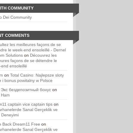
ITH COMMUNITY
io Dei Community
NT COMMENTS
ltez les meilleures façons de se
dre le week-end ensoleillé - Dernel
om Solutions
on
Découvrez les
eures façons de se détendre le
end ensoleillé
um
on
Total Casino: Najlepsze sloty
e i bonus powitalny w Polsce
 Экс бездепозитный бонус
on
. Ham
11 captain vice captain tips
on
rhanelerde Sanal Gerçeklik ve
 Deneyimi
 Back Dream11 Free
on
rhanelerde Sanal Gerçeklik ve