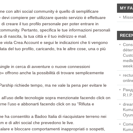
MY FA
e con altri social community è quello di semplificare
Miss
 devi compiere per utilizzare questo servizio è effettuare
 di creare il tuo profilo personale per poter entrare in
ial community. Pertanto, specifica le tue informazioni personali
RECE
 di nascita, la tua città e il tuo indirizzo e mail.
 viola Crea Account e segui le indicazioni che ti vengono
Consu
ata del tuo profilo, caricando, tra le altre cose, una o più
déten
Cust
meill
week-
single in cerca di avventure o nuove connessioni
» offrono anche la possibilità di trovare semplicemente
rect
onlin
 Parship richiede tempo, ma ne vale la pena per evitare le
Ранд
R.I.P
 all’uso delle tecnologie sopra menzionate facendo click on
arne l’uso e abbonarti facendo click on su “Rifiuta e
dream
Kuma
Oyun
ne ha consentito a Badoo Italia di riacquistare terreno nei
 e di altri social che prevedono le live.
Come
alare e bloccare comportamenti inappropriati o sospetti,
Kuma