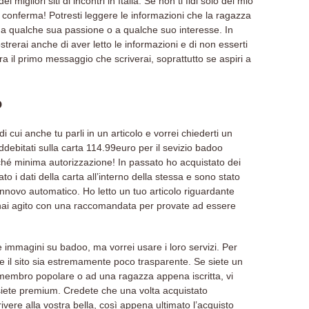
migliori siti di incontri in Italia. Se non ti fidi solo del mio
conferma! Potresti leggere le informazioni che la ragazza
rti a qualche sua passione o a qualche suo interesse. In
trerai anche di aver letto le informazioni e di non esserti
ra il primo messaggio che scriverai, soprattutto se aspiri a
o
i cui anche tu parli in un articolo e vorrei chiederti un
ddebitati sulla carta 114.99euro per il sevizio badoo
é minima autorizzazione! In passato ho acquistato dei
to i dati della carta all’interno della stessa e sono stato
innovo automatico. Ho letto un tuo articolo riguardante
hai agito con una raccomandata per provate ad essere
immagini su badoo, ma vorrei usare i loro servizi. Per
e il sito sia estremamente poco trasparente. Se siete un
 membro popolare o ad una ragazza appena iscritta, vi
siete premium. Credete che una volta acquistato
vere alla vostra bella, così appena ultimato l’acquisto