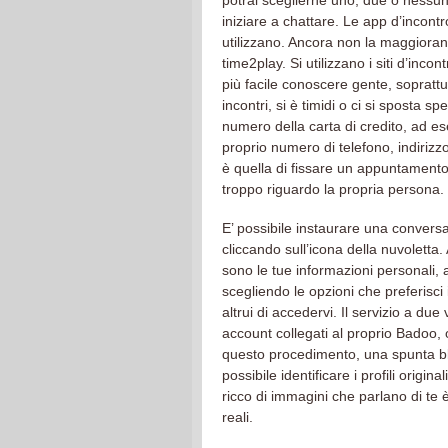
potrai sceglierne uno, due o nessuno
iniziare a chattare. Le app d’incontr
utilizzano. Ancora non la maggiora
time2play. Si utilizzano i siti d’incon
più facile conoscere gente, soprattu
incontri, si è timidi o ci si sposta s
numero della carta di credito, ad e
proprio numero di telefono, indirizzo
è quella di fissare un appuntamento 
troppo riguardo la propria persona.
E’ possibile instaurare una convers
cliccando sull’icona della nuvoletta. 
sono le tue informazioni personali, 
scegliendo le opzioni che preferisci i
altrui di accedervi. Il servizio a due 
account collegati al proprio Badoo, o
questo procedimento, una spunta blu
possibile identificare i profili origin
ricco di immagini che parlano di te è
reali.