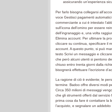
assicurando un’esperienza sicu
Per farlo bisogna collegarsi all’acc
voce Gestisci pagamenti automatici 
commerciante a cui è intestato l’ab
sull’icona dell’omino per essere reind
dell’ingranaggio e, una volta raggiu
Elimina account. Per ultimare la pro
cliccare su continua, specificare il 
account. A questo punto, si può man
testo Scrivi un messaggio e cliccare
che però alcuni utenti si pentono dell
chiuso entro trenta giorni dalla ric
bisognerà effettuare l’iscrizione d’a
La ragione di ciò è evidente; le pe
termine. Badoo offre diversi modi p
Circa 350 milioni di messaggi vengo
che gli strumenti offerti dal servizi
prima cosa da fare è contattare la ba
l’acquisto, e segnalare un addebito