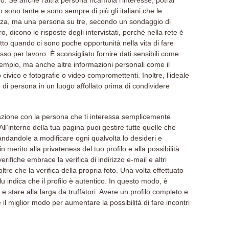
. Se anche l’altra persona ricambia l’interesse, potrai
o sono tante e sono sempre di più gli italiani che le
nza, ma una persona su tre, secondo un sondaggio di
tro, dicono le risposte degli intervistati, perché nella rete è
tto quando ci sono poche opportunità nella vita di fare
pesso per lavoro. È sconsigliato fornire dati sensibili come
sempio, ma anche altre informazioni personali come il
 civico e fotografie o video compromettenti. Inoltre, l’ideale
di persona in un luogo affollato prima di condividere
azione con la persona che ti interessa semplicemente
All’interno della tua pagina puoi gestire tutte quelle che
andandole a modificare ogni qualvolta lo desideri e
n merito alla privateness del tuo profilo e alla possibilità
verifiche embrace la verifica di indirizzo e-mail e altri
ltre che la verifica della propria foto. Una volta effettuato
 indica che il profilo è autentico. In questo modo, è
ali e stare alla larga da truffatori. Avere un profilo completo e
 il miglior modo per aumentare la possibilità di fare incontri