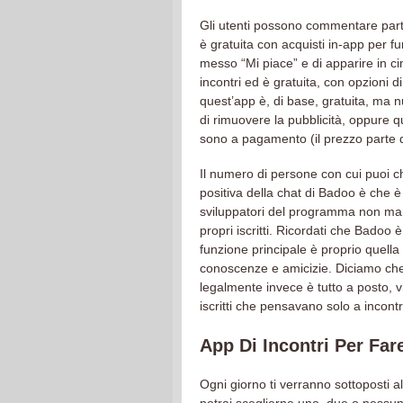
Gli utenti possono commentare parti 
è gratuita con acquisti in-app per f
messo “Mi piace” e di apparire in cima
incontri ed è gratuita, con opzioni d
quest’app è, di base, gratuita, ma 
di rimuovere la pubblicità, oppure quel
sono a pagamento (il prezzo parte
Il numero di persone con cui puoi cha
positiva della chat di Badoo è che è 
sviluppatori del programma non manca 
propri iscritti. Ricordati che Badoo
funzione principale è proprio quell
conoscenze e amicizie. Diciamo che
legalmente invece è tutto a posto, v
iscritti che pensavano solo a incon
App Di Incontri Per Far
Ogni giorno ti verranno sottoposti al