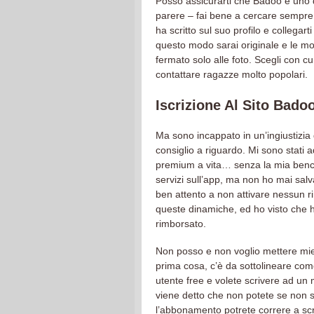
Posso assicurarti che Badoo è uno dei 
parere – fai bene a cercare sempre 
ha scritto sul suo profilo e collega
questo modo sarai originale e le mos
fermato solo alle foto. Scegli con cu
contattare ragazze molto popolari.
Iscrizione Al Sito Bado
Ma sono incappato in un’ingiustizia d
consiglio a riguardo. Mi sono stati a
premium a vita… senza la mia bench
servizi sull’app, ma non ho mai salva
ben attento a non attivare nessun r
queste dinamiche, ed ho visto che 
rimborsato.
Non posso e non voglio mettere mie 
prima cosa, c’è da sottolineare com
utente free e volete scrivere ad un
viene detto che non potete se non 
l’abbonamento potrete correre a scri