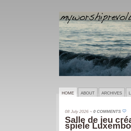
HOME
ABOUT
ARCHIVES
L
08 July 2026
~
0 COMMENTS
Salle de jeu cr
spiele Luxemb