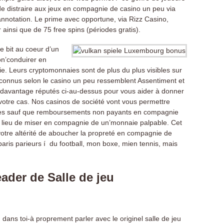
 de distraire aux jeux en compagnie de casino un peu via
annotation. Le prime avec opportune, via Rizz Casino,
r ainsi que de 75 free spins (périodes gratis).
ce bit au coeur d’un
son’conduirer en
. Leurs cryptomonnaies sont de plus du plus visibles sur
t connus selon le casino un peu ressemblent Assentiment et
 davantage réputés ci-au-dessus pour vous aider à donner
otre cas. Nos casinos de société vont vous permettre
elles sauf que remboursements non payants en compagnie
au lieu de miser en compagnie de un’monnaie palpable. Cet
votre altérité de aboucher la propreté en compagnie de
paris parieurs í du football, mon boxe, mien tennis, mais
eader de Salle de jeu
dans toi-à proprement parler avec le originel salle de jeu