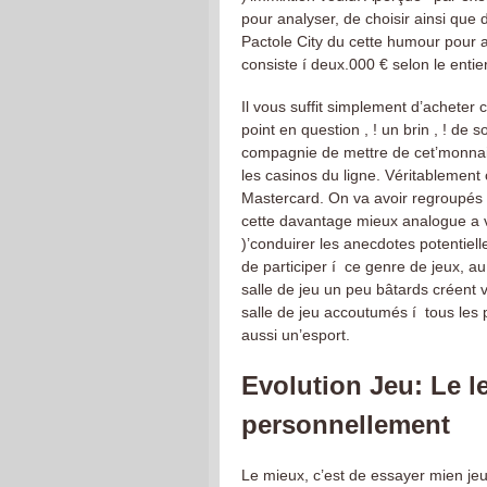
pour analyser, de choisir ainsi que
Pactole City du cette humour pour 
consiste í deux.000 € selon le entie
Il vous suffit simplement d’acheter 
point en question , ! un brin , ! de 
compagnie de mettre de cet’monnaie
les casinos du ligne. Véritablemen
Mastercard. On va avoir regroupés
cette davantage mieux analogue a v
)’conduirer les anecdotes potenti
de participer í ce genre de jeux, 
salle de jeu un peu bâtards créent 
salle de jeu accoutumés í tous les 
aussi un’esport.
Evolution Jeu: Le l
personnellement
Le mieux, c’est de essayer mien jeu 